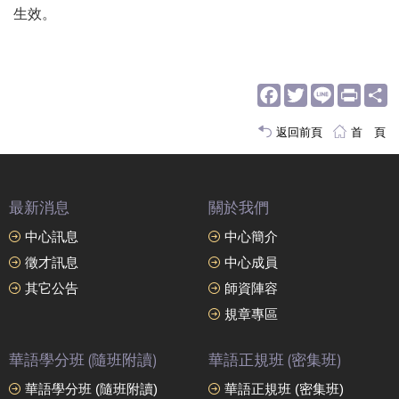
生效。
Facebook
Twitter
Line
Print
S
返回前頁
首 頁
最新消息
關於我們
中心訊息
中心簡介
徵才訊息
中心成員
其它公告
師資陣容
規章專區
華語學分班 (隨班附讀)
華語正規班 (密集班)
華語學分班 (隨班附讀)
華語正規班 (密集班)