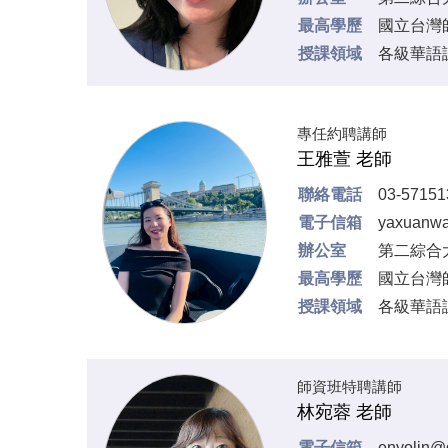
最高學歷
國立台灣
授課領域
各級華語
專任約聘講師
王雅萱 老師
聯絡電話
03-571
電子信箱
yaxuanwa
辦公室
第二綜合大
最高學歷
國立台灣
授課領域
各級華語
師資班特聘講師
林宛蓉 老師
電子信箱
enyolin@