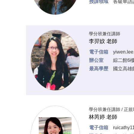
授課領域
各級華語
學分班兼任講師
李羿妏 老師
電子信箱
yiwen.le
辦公室
綜二館6樓
最高學歷
國⽴⾼雄
學分班兼任講師 / 正
林芮婷 老師
電子信箱
ruicathy