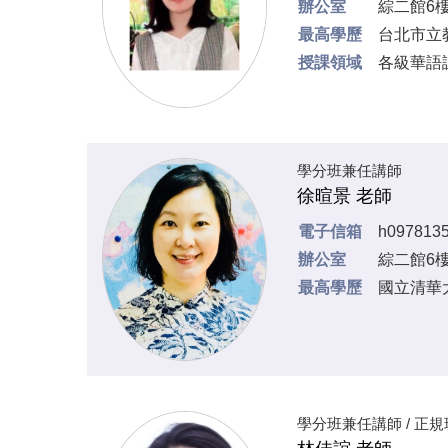
辦公室
綜二館6樓
最高學歷
台北市立
授課領域
各級華語
學分班兼任講師
徐暄景 老師
電子信箱
h097813
辦公室
綜二館6樓
最高學歷
國立清華
學分班兼任講師 / 正