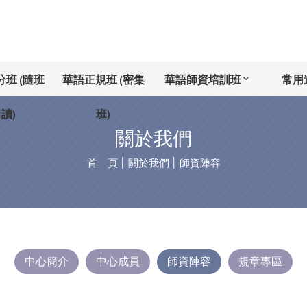
班 (隨班
華語正規班 (密集
華語師資培訓班
常用
讀)
班)
關於我們
首 頁
│
關於我們
│
師資陣容
中心簡介
中心成員
師資陣容
規章專區