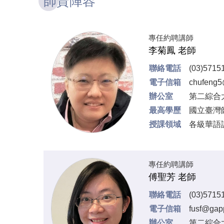
師資陣容
專任約聘講師
李菊鳳 老師
聯絡電話
(03)571
電子信箱
chufeng5
辦公室
第二綜合大
最高學歷
國立臺灣
授課領域
各級華語
專任約聘講師
傅聖芳 老師
聯絡電話
(03)571
電子信箱
fusf@gapp
辦公室
第二綜合大