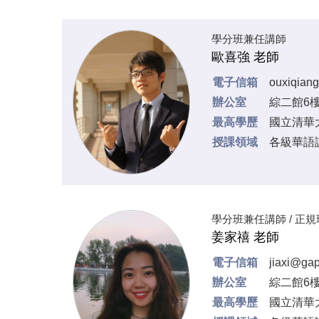
學分班兼任講師
歐喜強 老師
電子信箱
ouxiqian
辦公室
綜二館6樓
最高學歷
國立清華
授課領域
各級華語
學分班兼任講師 / 正
姜家禧 老師
電子信箱
jiaxi@gap
辦公室
綜二館6樓
最高學歷
國立清華