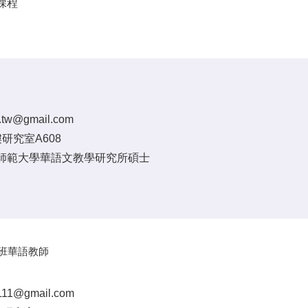
課程
e.tw@gmail.com
研究室A608
師範⼤學華語⽂教學研究所碩士
規班華語教師
1111@gmail.com