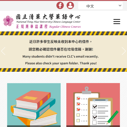
中文
Previous
N