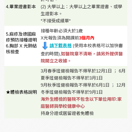
4.畢業證書影本
(2) 大學以上：大學以上之畢業證書、或學
生證影本。
*不接受成績單*
接種年齡必須大於1歲
5.麻疹及德國麻
X光報告須為開課前
3個月內
疹預防接種證明
請下載表格
(使用本校表格可以加快審
6.胸部 X 光肺結
核檢查
查的時間),
如醫院章不清晰，請另外提供醫
院開立之收據。
3月春季班健檢報告不得早於12月1日 ； 6月
夏季班健檢報告不得早於3月1日
9月秋季班健檢報告不得早於6月1日 ； 12月
★體檢表格說明
冬季班健檢報告不得早於9月1日
海外生體檢的醫院不包含以下單位用印:家
庭醫師與學校健康中心
持身分證或居留證者免體檢