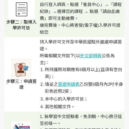
自行登入網頁，點選「會員中心」→「課程
紀錄」→選擇您的課程 → 點選「請由此繳
費」即可主動繳費。
步驟二：取得入
繳完費後，中心將寄發(電子檔)入學許可證
學許可信
給您
持入學許可文件至中華民國駐外館處申請簽
證。
所需相關文件如下(以
外交部網頁
公告為
主)：
所持護照效期應有6個月以上(且須有空白
頁)；
步驟三：申請簽
填妥之
簽證申請表
乙份暨6個月內2吋半身
證
彩色近照2張；
本中心的入學許可信；
其他相關文件。
1. 無學習中文經驗者，免測驗，中心將分班
至初級一。