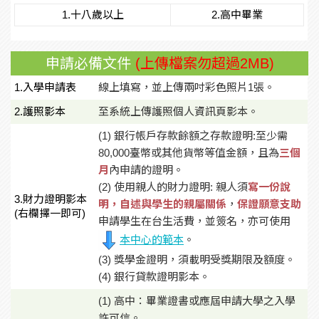
1.十八歲以上
2.高中畢業
申請必備文件
(上傳檔案勿超過2MB)
1.入學申請表
線上填寫，並上傳兩吋彩色照片1張。
2.護照影本
至系統上傳護照個人資訊頁影本。
(1) 銀行帳戶存款餘額之存款證明:至少需
80,000臺幣或其他貨幣等值金額，且為
三個
月
內申請的證明。
(2) 使用親人的財力證明: 親人須
寫一份說
3.財力證明影本
明，自述與學生的親屬關係
，
保證願意支助
(右欄擇一即可)
申請學生在台生活費，並簽名，亦可使用
本中心的範本
。
(3) 獎學金證明，須載明受獎期限及額度。
(4) 銀行貸款證明影本。
(1) 高中：畢業證書或應屆申請大學之入學
許可信。